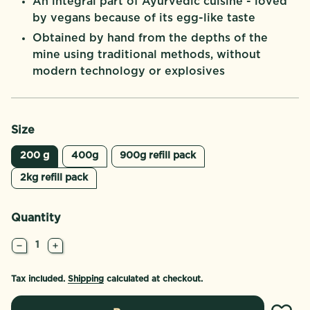
An integral part of Ayurvedic cuisine - loved
by vegans because of its egg-like taste
Obtained by hand from the depths of the
mine using traditional methods, without
modern technology or explosives
Size
200 g
400g
900g refill pack
2kg refill pack
Quantity
Decrease quantity for Kala Namak coarse, natural black salt
Increase quantity for Kala Namak coarse, natural blac
Tax included.
Shipping
calculated at checkout.