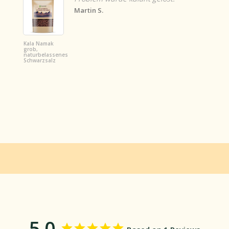
Martin S.
Kala Namak
grob,
naturbelassenes
Schwarzsalz
5.0