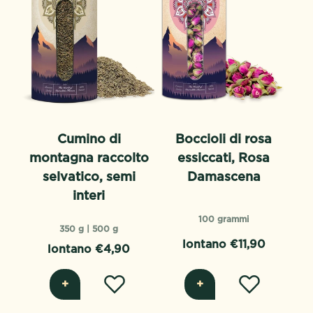
Cumino di
Boccioli di rosa
montagna raccolto
essiccati, Rosa
selvatico, semi
Damascena
interi
100 grammi
350 g |
500 g
lontano €11,90
lontano €4,90
+
+