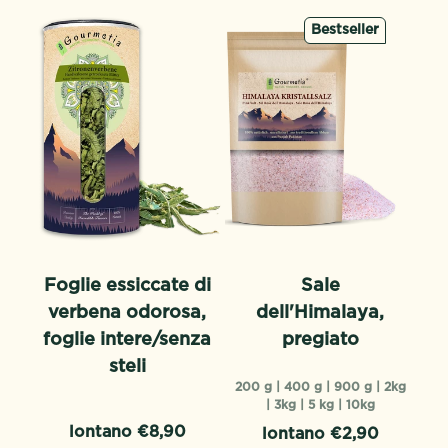
Bestseller
Foglie essiccate di
Sale
verbena odorosa,
dell'Himalaya,
foglie intere/senza
pregiato
steli
200 g |
400 g |
900 g |
2kg
|
3kg |
5 kg |
10kg
lontano €8,90
lontano €2,90