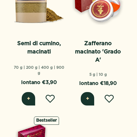
Semi di cumino,
Zafferano
macinati
macinato 'Grado
A'
70 g |
200 g |
400 g |
900
g
5 g |
10 g
lontano €3,90
lontano €18,90
+
+
Bestseller