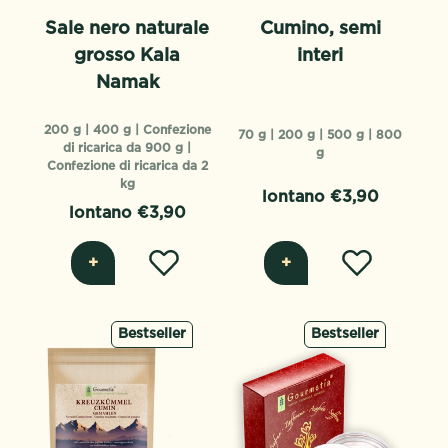
Sale nero naturale
Cumino, semi
grosso Kala
interi
Namak
200 g |
400 g |
Confezione
70 g |
200 g |
500 g |
800
di ricarica da 900 g |
g
Confezione di ricarica da 2
kg
lontano €3,90
lontano €3,90
+
+
Bestseller
Bestseller