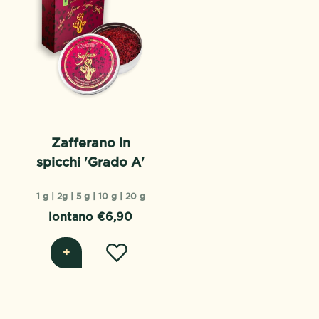
Zafferano in
spicchi 'Grado A'
1 g |
2g |
5 g |
10 g |
20 g
lontano €6,90
+